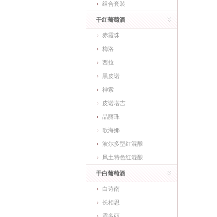
组合套装
干红葡萄酒
赤霞珠
梅洛
西拉
黑皮诺
神索
皮诺塔吉
品丽珠
歌海娜
波尔多型红混酿
风土特色红混酿
干白葡萄酒
白诗南
长相思
霞多丽