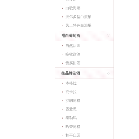
白歌海娜
波尔多型白混酿
风土特色白混酿
甜白葡萄酒
自然甜酒
晚收甜酒
贵腐甜酒
按品牌选酒
本格拉
托卡拉
沙朗博格
霓爱思
泰勒玛
哈登博格
和平庄园