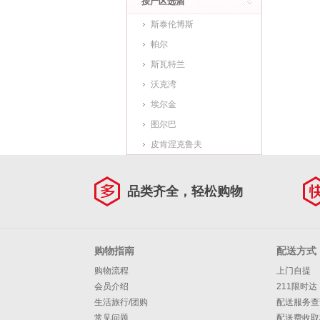
按产区选酒
斯泰伦博斯
帕尔
斯瓦特兰
沃克湾
埃尔金
图尔巴
皮肯涅克鲁夫
品类齐全，轻松购物
购物指南
配送方式
购物流程
上门自提
会员介绍
211限时达
生活旅行/团购
配送服务查
常见问题
配送费收取