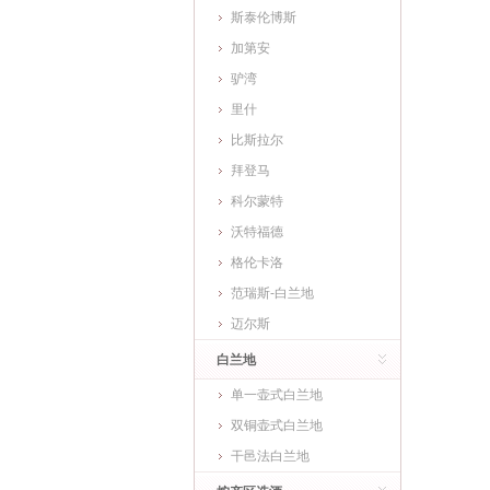
斯泰伦博斯
加第安
驴湾
里什
比斯拉尔
拜登马
科尔蒙特
沃特福德
格伦卡洛
范瑞斯-白兰地
迈尔斯
白兰地
单一壶式白兰地
双铜壶式白兰地
干邑法白兰地