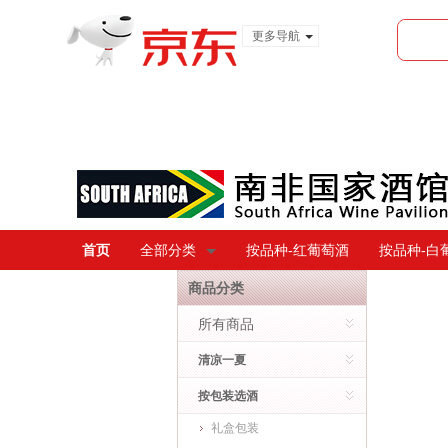
更多导航
服装城
食品
金融
首页
全部分类
按品种-红葡萄酒
按品种-白
商品分类
所有商品
清凉一夏
按包装选酒
礼盒包装