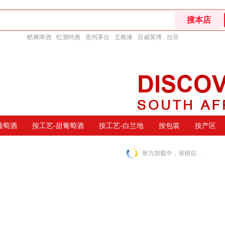
酷爽啤酒
红酒特惠
贵州茅台
五粮液
百威英博
拉菲
葡萄酒
按工艺-甜葡萄酒
按工艺-白兰地
按包装
按产区
努力加载中，请稍后...